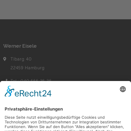
Werner Eisele
Tibarg 40
22459 Hamburg
Tel.: 040 555 35 35
Fax: 040 555 22 44
Nachricht senden
Navigation
Immobilien
Aktuelles