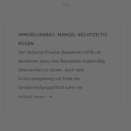
Juli
IMMOBILIENBAU: MÄNGEL RECHTZEITIG
RÜGEN
Der Verband Privater Bauherren (VPB) rät
Bauherren dazu, ihre Baustellen regelmäßig
überwachen zu lassen. Auch eine
Schlussbegehung vor Ende der
Gewährleistungspflicht kann vor
unangenehmen Überraschungen schützen.
Artikel lesen
Viele Mängel sind nicht sofort
erkennbarSchlecht abgedichtete Keller, Risse
im innenliegenden Mauerwerk oder in Fliesen
sowie eine schlechte Energiebilanz des Hauses