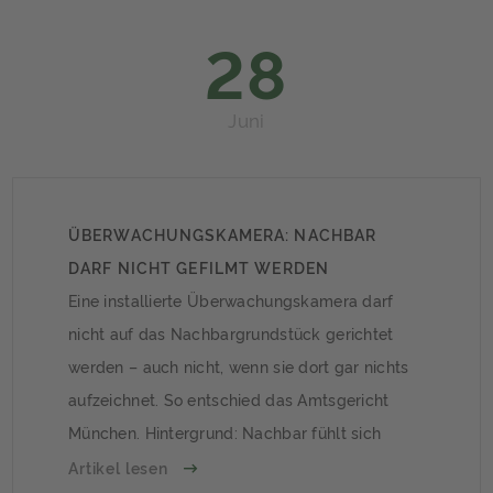
sind bei der Abnahme meist nicht erkennbar
28
oder […]
Juni
ÜBERWACHUNGSKAMERA: NACHBAR
DARF NICHT GEFILMT WERDEN
Eine installierte Überwachungskamera darf
nicht auf das Nachbargrundstück gerichtet
werden – auch nicht, wenn sie dort gar nichts
aufzeichnet. So entschied das Amtsgericht
München. Hintergrund: Nachbar fühlt sich
überwachtDer Nachbar des Klägers hatte auf
Artikel lesen