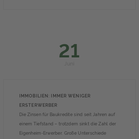
seinem Grundstück eine Kamera installiert, die
bei Bewegungen auf dem eigenen Grundstück
Fotos macht. Sie war so eingestellt, dass sie
zwar […]
21
Juni
IMMOBILIEN: IMMER WENIGER
ERSTERWERBER
Die Zinsen für Baukredite sind seit Jahren auf
einem Tiefstand – trotzdem sinkt die Zahl der
Eigenheim-Erwerber. Große Unterschiede