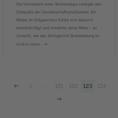
Die Vermieterin einer Wohnanlage verlegte den
Stellplatz der Gemeinschaftsmülltonnen. Ein
Mieter im Erdgeschoss fühlte sich dadurch
beeinträchtigt und minderte seine Miete – zu
Unrecht, wie das Amtsgericht Brandenburg an
der Havel entschied. Hintergrund: Bessere
Artikel lesen
Erreichbarkeit der MülltonnenDamit die
Mülltonnen für alle Mieter besser erreichbar
sind, verlegte die Vermieterin einer
Wohnanlage den Stellplatz der
Gemeinschaftstonnen. Ein […]
1
…
121
122
123
124