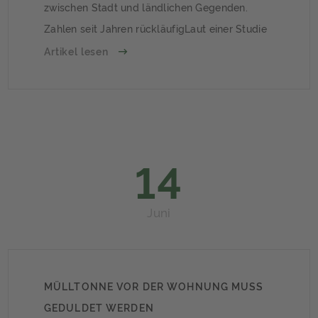
zwischen Stadt und ländlichen Gegenden.
Zahlen seit Jahren rückläufigLaut einer Studie
des Instituts der deutschen Wirtschaft (IW)
Artikel lesen
Köln werden immer weniger private Immobilien
verkauft. 2013 haben noch etwa 800.000
Haushalte in Deutschland eine Immobilie
gekauft, im […]
14
Juni
MÜLLTONNE VOR DER WOHNUNG MUSS
GEDULDET WERDEN