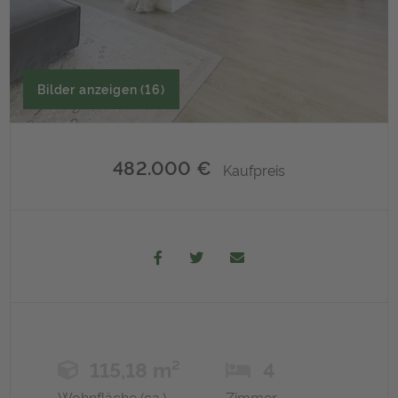
Bilder anzeigen (16)
482.000 €
Kaufpreis
115,18 m²
4
Wohnfläche (ca.)
Zimmer