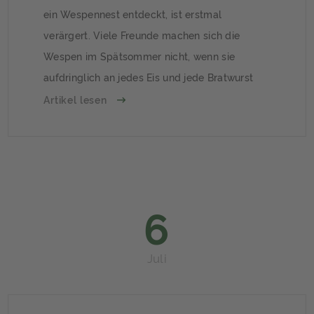
ein Wespennest entdeckt, ist erstmal
verärgert. Viele Freunde machen sich die
Wespen im Spätsommer nicht, wenn sie
aufdringlich an jedes Eis und jede Bratwurst
wollen. Tatsächlich muss ein Nest aber keine
Artikel lesen
Probleme bereiten und eine friedliche
Koexistenz ist möglich.
6
Juli