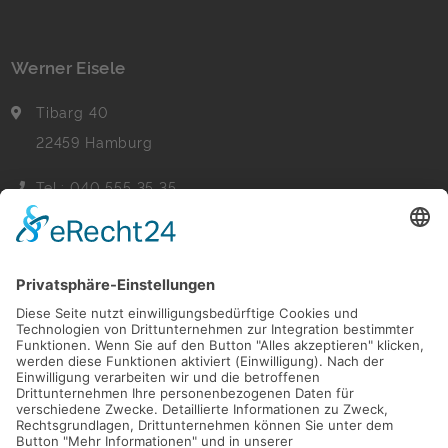
Werner Eisele
Tibarg 40
22459 Hamburg
Tel.: 040 555 35 35
Fax: 040 555 22 44
Nachricht senden
Navigation
Immobilien
Aktuelles
Für Eigentümer
Kontakt
Referenzen
Impressum