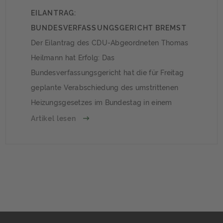
EILANTRAG:
BUNDESVERFASSUNGSGERICHT BREMST
HEIZUNGSGESETZ
Der Eilantrag des CDU-Abgeordneten Thomas
Heilmann hat Erfolg: Das
Bundesverfassungsgericht hat die für Freitag
geplante Verabschiedung des umstrittenen
Heizungsgesetzes im Bundestag in einem
Eilverfahren gestoppt.
Artikel lesen