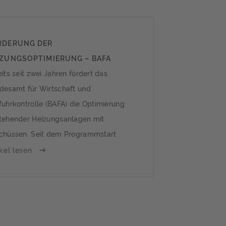
RDERUNG DER
IZUNGSOPTIMIERUNG – BAFA
HT POSITIVE BILANZ
its seit zwei Jahren fördert das
desamt für Wirtschaft und
fuhrkontrolle (BAFA) die Optimierung
tehender Heizungsanlagen mit
chüssen. Seit dem Programmstart
den ca. 170.000 hocheffiziente
ikel lesen
pen und 90.000 Maßnahmen rund
den hydraulischen Abgleich mit
em Volumen von ca. 50 Millionen Euro
rdert. Millionen alte
zungsumwälzpupen im Einsatz In