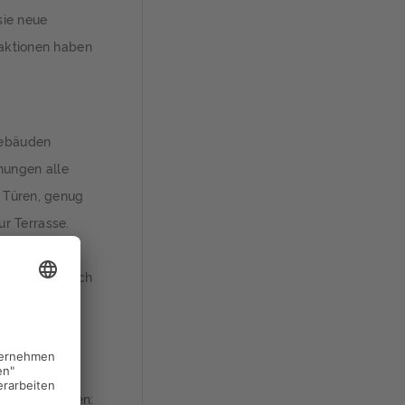
sie neue
raktionen haben
Gebäuden
nungen alle
e Türen, genug
r Terrasse.
tzt in
t sollen jedoch
ll ein Aufzug
em auch für
 Behinderungen: