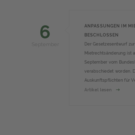
6
ANPASSUNGEN IM MI
BESCHLOSSEN
September
Der Gesetzesentwurf zur
Mietrechtsänderung ist 
September vom Bundesk
verabschiedet worden. D
Auskunftspflichten für 
strenger und es gibt ne
Artikel lesen
Modernisierungsmaßnah
Änderungen in Kraft tret
unklar. Mietpreisbremse:
Auskunftspflicht wird st
sollen Vermieter dazu ver