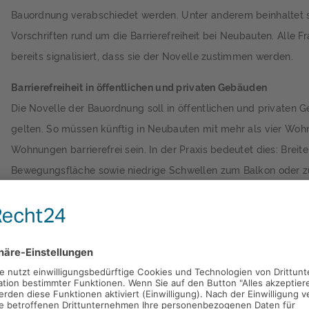
Bauordnung verabschiedet werden. Unter anderem beinhaltet 
Vorschriften rund um die Barrierefreiheit bei Neubauten. Alle F
bereits signalisiert, dass sie der Novelle zustimmen werden.
Barrierefreiheit in öffentlichen und privaten Gebäuden
Die Novelle der Bauordnung soll in öffentlichen und privaten 
gelten. So müssen künftig in Neubauten mit mehr als vier Woh
Wohnungen barrierefrei sein. In der Praxis bedeutet dies: Breit
Bewegungsfläche sowie niedrige Schwellen zum Balkon oder zu
Gebäude, die mehr als vier Stockwerke haben, müssen schon je
Niedersachsen mit einem Fahrstuhl ausgestattet sein. In Zukunf
auch niedrigere Gebäude so geplant werden, dass im Bedarfsfa
nachgerüstet werden kann. Die Regelungen gelten unter ander
neue Sportanlagen, Museen, Gaststätten und Parkhäuser.
Von den neuen Regelungen profitieren nicht nur Menschen mit