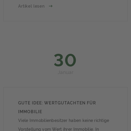
Zahlungspläne überzogen: Die Höhe der ersten
Artikel lesen
Raten liegt über dem jeweiligen Gegenwert
des Rohbaus. Vertrag genau prüfen und
Fortschritt kontrollierenBei der
Vertragsprüfung sollten Bauherren darauf
achten, […]
30
Januar
GUTE IDEE: WERTGUTACHTEN FÜR
IMMOBILIE
Viele Immobilienbesitzer haben keine richtige
Vorstellung vom Wert ihrer Immobilie. In