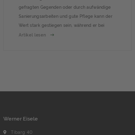
gefragten Gegenden oder durch aufwändige
Sanierungsarbeiten und gute Pflege kann der
Wert stark gestiegen sein, während er bei
vernachlässigten Immobilien vielleicht sogar
Artikel lesen
gesunken ist. In einigen Fällen kann es deshalb
ratsam sein, sich ein Wertgutachten von einem
unabhängigen Sachverständigen erstellen zu
lassen. Wer benötigt […]
Werner Eisele
Tibarg 40