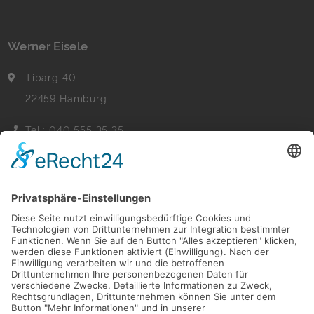
Werner Eisele
Tibarg 40
22459 Hamburg
Tel.: 040 555 35 35
Fax: 040 555 22 44
Nachricht senden
Navigation
Immobilien
Aktuelles
Für Eigentümer
Kontakt
Referenzen
Impressum