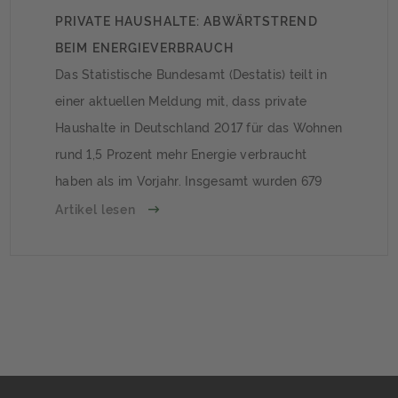
PRIVATE HAUSHALTE: ABWÄRTSTREND
BEIM ENERGIEVERBRAUCH
Das Statistische Bundesamt (Destatis) teilt in
einer aktuellen Meldung mit, dass private
Haushalte in Deutschland 2017 für das Wohnen
rund 1,5 Prozent mehr Energie verbraucht
haben als im Vorjahr. Insgesamt wurden 679
Milliarden Kilowattstunden (kWh) für
Artikel lesen
Raumwärme, Warmwasser, Beleuchtung oder
Elektrogeräte verbraucht. Gasverbrauch steigt
am stärkstenIm Vergleich zu 2016 stieg der
Gasverbrauch um 5,7 Prozent, […]