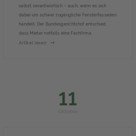
selbst verantwortlich – auch, wenn es sich
dabei um schwer zugängliche Fensterfassaden
handelt. Der Bundesgerichtshof entschied,
dass Mieter notfalls eine Fachfirma
beauftragen müssen. Mieter verlangen
Artikel lesen
häufigere ReinigungIm aktuellen Fall waren
Bewohner eines ehemaligen Fabrikgebäudes
mit großer Fensterfront, die sich größtenteils
nicht öffnen lässt, unzufrieden mit der
Reinigung der […]
11
Oktober