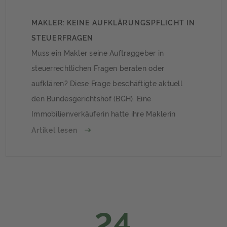
MAKLER: KEINE AUFKLÄRUNGSPFLICHT IN
STEUERFRAGEN
Muss ein Makler seine Auftraggeber in
steuerrechtlichen Fragen beraten oder
aufklären? Diese Frage beschäftigte aktuell
den Bundesgerichtshof (BGH). Eine
Immobilienverkäuferin hatte ihre Maklerin
verklagt, da diese sie nicht auf die
Artikel lesen
Spekulationsfrist hingewiesen hatte.
Hintergrund: Hausverkauf innerhalb der
SpekulationsfristDie Verkäuferin hatte 2004
ein Haus für 170.000 Euro gekauft und
beauftrage die Maklerin 2013 mit dem Verkauf
24
[…]