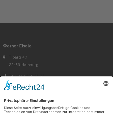
und junges Herz erregend –Solch […]
Werner Eisele
Tibarg 40
22459 Hamburg
Tel.: 040 555 35 35
Fax: 040 555 22 44
Nachricht senden
Navigation