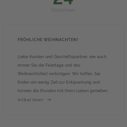
Dezember
FRÖHLICHE WEIHNACHTEN!
Liebe Kunden und Geschäftspartner, wie auch
immer Sie die Feiertage und das
Weihnachtsfest verbringen: Wir hoffen, Sie
finden ein wenig Zeit zur Entspannung und
können die Stunden mit Ihren Lieben genießen.
Wir wünschen Ihnen fröhliche Weihnachten
Artikel lesen
und angenehme Feiertage! Bäume leuchtend,
Bäume blendend,Überall das Süße
spendend,In dem Glanze sich bewegend,Alt