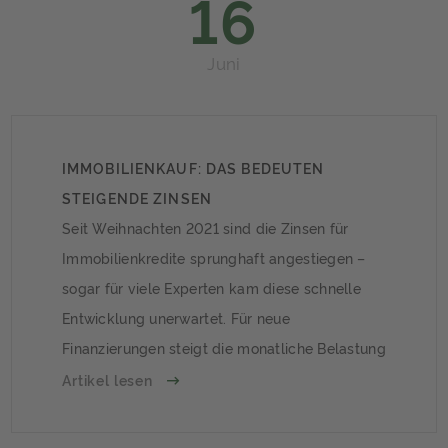
16
Juni
IMMOBILIENKAUF: DAS BEDEUTEN
STEIGENDE ZINSEN
Seit Weihnachten 2021 sind die Zinsen für
Immobilienkredite sprunghaft angestiegen –
sogar für viele Experten kam diese schnelle
Entwicklung unerwartet. Für neue
Finanzierungen steigt die monatliche Belastung
deutlich. Was sollten Immobilienkäufer
Artikel lesen
beachten?