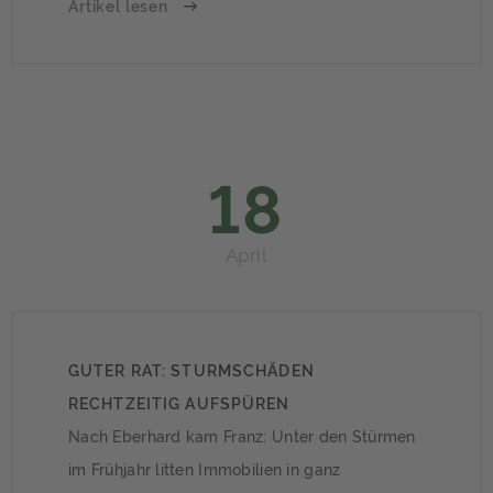
Verbrauchsdaten und aktuellen Studien
Artikel lesen
ergeben sich bundesweit gültige
Vergleichswerte. Wie setzt sich der
Stromverbrauch zusammen?Laut Stromspiegel
verbrauchen Haushalte den meisten Strom für
Informationstechnik sowie Audio und […]
18
April
GUTER RAT: STURMSCHÄDEN
RECHTZEITIG AUFSPÜREN
Nach Eberhard kam Franz: Unter den Stürmen
im Frühjahr litten Immobilien in ganz