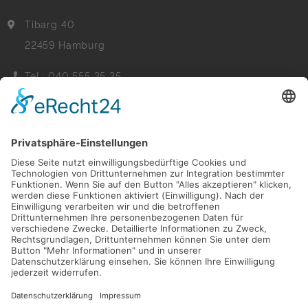
Tibarg 40
22459 Hamburg
Tel.: 040 555 35 35
Fax: 040 555 22 44
Nachricht senden
Navigation
Immobilien
Aktuelles
Für Eigentümer
Kontakt
Referenzen
Impressum
Verwaltung
Datenschutz
Vertrag widerrufen