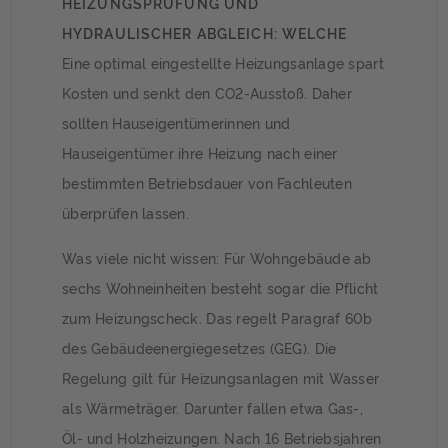
HEIZUNGSPRÜFUNG UND
HYDRAULISCHER ABGLEICH: WELCHE
FRISTEN GELTEN IN 2026?
Eine optimal eingestellte Heizungsanlage spart
Kosten und senkt den CO2-Ausstoß. Daher
sollten Hauseigentümerinnen und
Hauseigentümer ihre Heizung nach einer
bestimmten Betriebsdauer von Fachleuten
überprüfen lassen.
Was viele nicht wissen: Für Wohngebäude ab
sechs Wohneinheiten besteht sogar die Pflicht
zum Heizungscheck. Das regelt Paragraf 60b
des Gebäudeenergiegesetzes (GEG). Die
Regelung gilt für Heizungsanlagen mit Wasser
als Wärmeträger. Darunter fallen etwa Gas-,
Öl- und Holzheizungen. Nach 16 Betriebsjahren