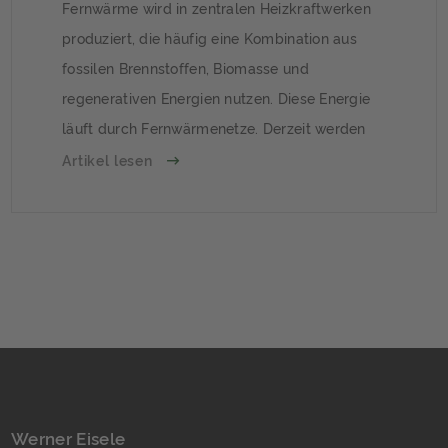
Fernwärme wird in zentralen Heizkraftwerken
produziert, die häufig eine Kombination aus
fossilen Brennstoffen, Biomasse und
regenerativen Energien nutzen. Diese Energie
läuft durch Fernwärmenetze. Derzeit werden
bundesweit rund 16 Prozent der deutschen
Artikel lesen
Wohnungen mit Fernwärme beheizt. Welche
Gebäude künftig mit Fernwärme beheizt
werden können, ist Gegenstand der
kommunalen Wärmeplanung, die alle
Kommunen vornehmen müssen. Einige
Kommunen […]
Werner Eisele