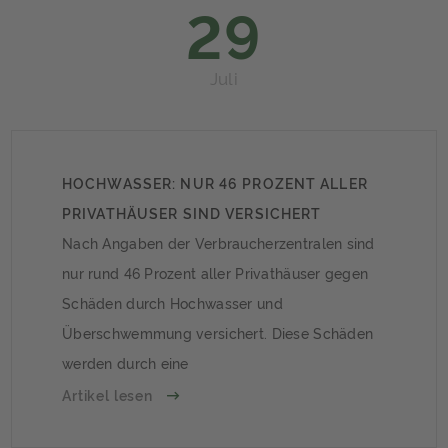
29
Juli
HOCHWASSER: NUR 46 PROZENT ALLER
PRIVATHÄUSER SIND VERSICHERT
Nach Angaben der Verbraucherzentralen sind
nur rund 46 Prozent aller Privathäuser gegen
Schäden durch Hochwasser und
Überschwemmung versichert. Diese Schäden
werden durch eine
Elementarschadenversicherung abgedeckt, die
Artikel lesen
in der Regel nicht separat, sondern nur