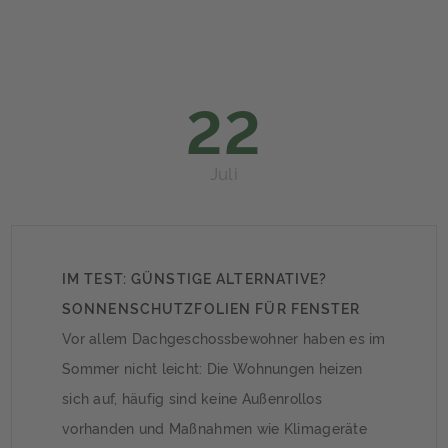
zusammen mit einer Gebäudeversicherung
abzuschließen ist. Wozu eine
Elementarschadenversicherung? Im Fall von
Katastrophen wie aktuell in Rheinland-Pfalz
22
und in Nordrhein-Westfalen zahlt eine […]
Juli
IM TEST: GÜNSTIGE ALTERNATIVE?
SONNENSCHUTZFOLIEN FÜR FENSTER
Vor allem Dachgeschossbewohner haben es im
Sommer nicht leicht: Die Wohnungen heizen
sich auf, häufig sind keine Außenrollos
vorhanden und Maßnahmen wie Klimageräte