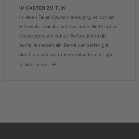
IM GARTEN ZU TUN
In vielen Teilen Deutschlands ging es von der
Hitzewelle beinahe nahtlos in den Herbst über.
Dauerregen und kühles Wetter läuten die
bunte Jahreszeit ein. Damit der Garten gut
durch die kühleren Jahreszeiten kommt, gibt
es noch einiges zu tun.
Artikel lesen