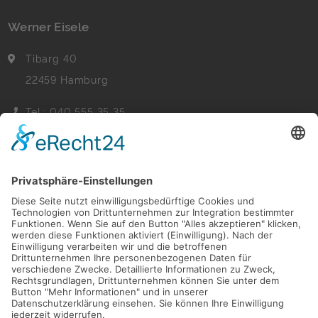
Werner Eisele
Tibarg 40
22459 Hamburg
Tel.: 040 555 35 35
Fax: 040 555 22 44
Nachricht senden
Navigation
Immobilien
Aktuelles
Für Eigentümer
Kontakt
Referenzen
Impressum
Verwaltung
Datenschutz