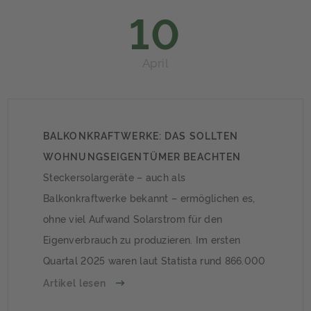
10
April
BALKONKRAFTWERKE: DAS SOLLTEN
WOHNUNGSEIGENTÜMER BEACHTEN
Steckersolargeräte – auch als
Balkonkraftwerke bekannt – ermöglichen es,
ohne viel Aufwand Solarstrom für den
Eigenverbrauch zu produzieren. Im ersten
Quartal 2025 waren laut Statista rund 866.000
Balkonkraftwerke in Deutschland als in Betrieb
Artikel lesen
gemeldet. Wohnungseigentümer haben seit