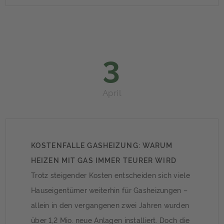
dem vergangenen Jahr einen gesetzlichen
Anspruch auf die Installation eines
Steckersolargerätes. Sie müssen allerdings
vorher die Zustimmung der […]
3
April
KOSTENFALLE GASHEIZUNG: WARUM
HEIZEN MIT GAS IMMER TEURER WIRD
Trotz steigender Kosten entscheiden sich viele
Hauseigentümer weiterhin für Gasheizungen –
allein in den vergangenen zwei Jahren wurden
über 1,2 Mio. neue Anlagen installiert. Doch die