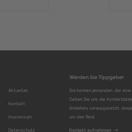
e gültige
Beb
 Errichtung von
ges
jeweils ca. 112
(Gr
schosse plus
Nic
Weitere
sel
m… 
Exp
Werden Sie Tippgeber
Aktuelles
Sie kennen jemanden, der eine
Geben Sie uns die Kontaktdate
r
Kontakt
Anbieters vorausgesetzt), des
Impressum
um den Rest.
Datenschutz
Kontakt aufnehmen