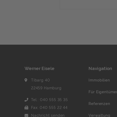
das Grundstück liegt ein
Baugenehmigung für die
sechs Reihenhäusern mit 
m² Wohnfläche (zwei Ge
Dach) vor. Auf Wunsch… 
Informationen finden […]
Werner Eisele
Navigation
Tibarg 40
Immobilien
22459 Hamburg
Für Eigentüme
Tel.: 040 555 35 35
Referenzen
Fax: 040 555 22 44
Nachricht senden
Verwaltung