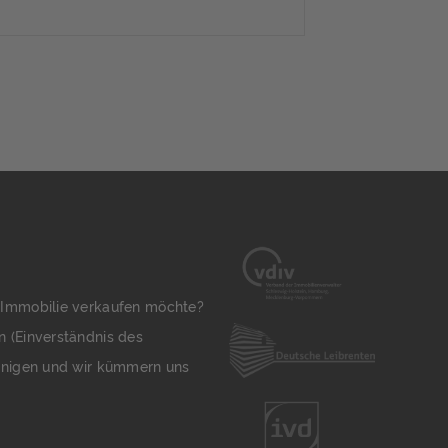
auungsmöglichkeiten: •Bauweise: 1-
chossige Bebauung •GRZ
undflächenzahl): 0,3 •Gesamthöhe:
ht festgelegt (Nachbarhäuser im
ben Bebauungsplan-Bereich ca. 9,44
Weitere Informationen finden Sie im
osé.
 Immobilie verkaufen möchte?
n (Einverständnis des
jenigen und wir kümmern uns