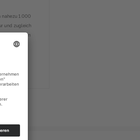
m nahezu 1.000
r und zugleich
t sich in einem
 und richtet