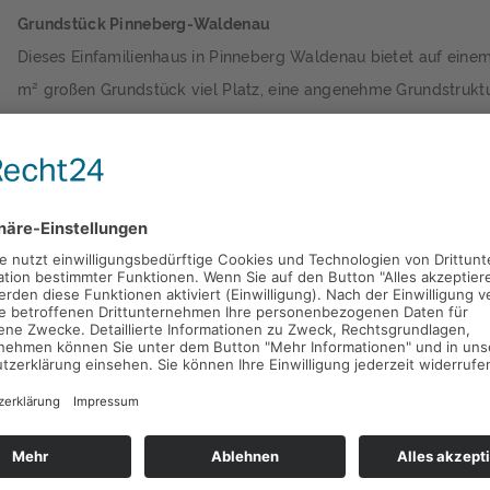
Grundstück Pinneberg-Waldenau
Dieses Einfamilienhaus in Pinneberg Waldenau bietet auf eine
m² großen Grundstück viel Platz, eine angenehme Grundstruktu
interessante Entwicklungsmöglichkeiten. Die Immobilie befinde
gepflegten, insgesamt jedoch nicht mehr zeitgemäßen Zustand
sich damit besonders…
Weitere Informationen finden Sie im Exposé.