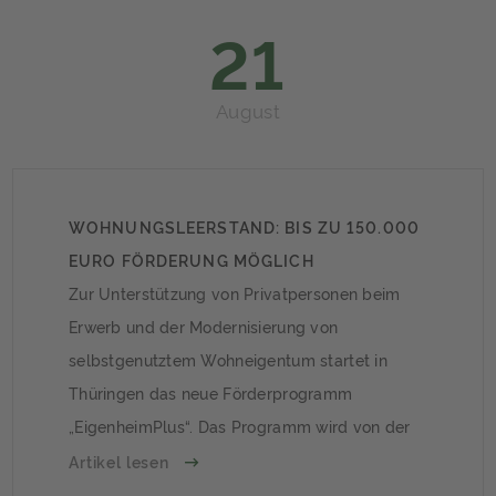
21
August
WOHNUNGSLEERSTAND: BIS ZU 150.000
EURO FÖRDERUNG MÖGLICH
Zur Unterstützung von Privatpersonen beim
Erwerb und der Modernisierung von
selbstgenutztem Wohneigentum startet in
Thüringen das neue Förderprogramm
„EigenheimPlus“. Das Programm wird von der
Thüringer Aufbaubank (TAB) als
Artikel lesen
zinsvergünstigtes Weiterleitungsdarlehen im