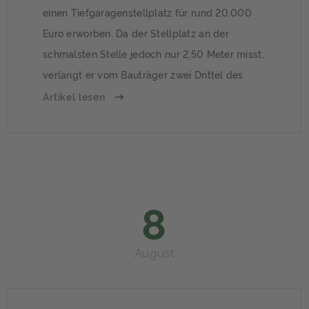
einen Tiefgaragenstellplatz für rund 20.000
Euro erworben. Da der Stellplatz an der
schmalsten Stelle jedoch nur 2,50 Meter misst,
verlangt er vom Bauträger zwei Drittel des
Kaufpreises zurück. Zu Recht, entschied das
Artikel lesen
Oberlandesgericht (OLG) Braunschweig.
Vereinbarte Beschaffenheit fehlt.Das OLG
Braunschweig gab dem Kläger Recht und
befand, dass es dem […]
8
August