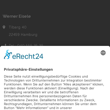
Werner Eisele
Tibarg 40
22459 Hamburg
Tel.: 040 555 35 35
Fax: 040 555 22 44
Nachricht senden
Navigation
Immobilien
Aktuelles
Für Eigentümer
Kontakt
Referenzen
Impressum