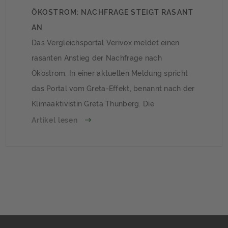
ÖKOSTROM: NACHFRAGE STEIGT RASANT
AN
Das Vergleichsportal Verivox meldet einen
rasanten Anstieg der Nachfrage nach
Ökostrom. In einer aktuellen Meldung spricht
das Portal vom Greta-Effekt, benannt nach der
Klimaaktivistin Greta Thunberg. Die
Atomkatastrophe in Fukushima 2012 hatte
Artikel lesen
ähnliche Auswirkungen auf die Nachfrage.
Gesteigerte Nachfrage seit
JahresbeginnVerivox hat alle über das Portal
geschlossenen Stromwechsel zwischen 2012
und 2019 analysiert und den […]