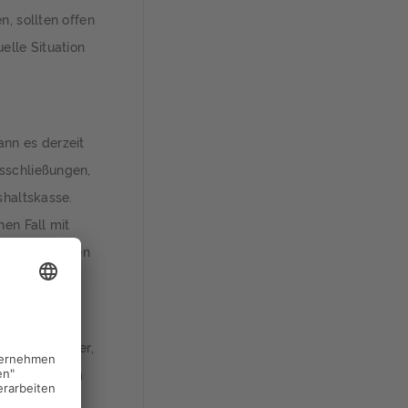
n, sollten offen
elle Situation
ann es derzeit
sschließungen,
shaltskasse.
hen Fall mit
en. Auf keinen
.
üfen, ob Mieter,
ommen, vor dem
r, z. B.