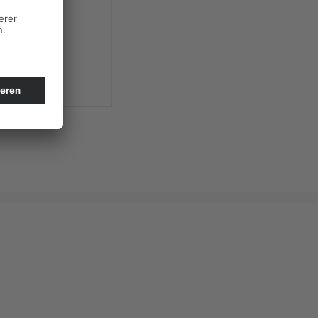
d Mieter
t der