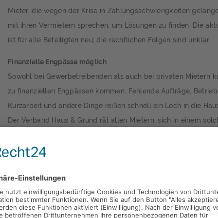
Mieter, die wegen der Krise in Zahlungsschwierigkeiten gelange
mit ihren Vermietern sprechen, um Lösungen zu finden. Die aktu
ist für alle Beteiligten neu; die rechtlichen Folgen sind unklar.
Finanzielle Engpässe möglich
Sowohl bei Gewerbetreibenden als auch bei privaten Mietern k
zu finanziellen Engpässen kommen. Fehlende Aufträge, Betrieb
Kurzarbeit und andere Dinge reißen schnell ein Loch in die Hau
Der Verband Haus & Grund rät allen Mietern, sich in einem solc
dem Vermieter in Verbindung zu setzen, um eine Lösung zu find
Fall sollten Mieter die Mietzahlungen unkommentiert aussetzen
Individuelle Lösungen finden
Auf Twitter hat das Bundesjustizministerium angekündigt, zu pr
die Infolge der Corona-Krise in finanzielle Schwierigkeiten k
Verlust ihrer Wohnung geschützt werden können. Einige Vermiete