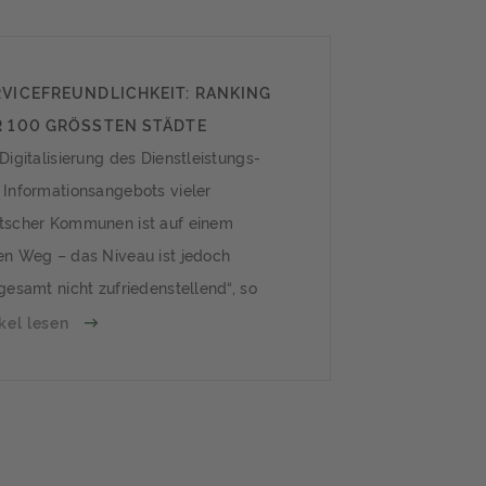
RVICEFREUNDLICHKEIT: RANKING
R 100 GRÖSSTEN STÄDTE
Digitalisierung des Dienstleistungs-
 Informationsangebots vieler
tscher Kommunen ist auf einem
en Weg – das Niveau ist jedoch
sgesamt nicht zufriedenstellend“, so
 Eigentümerverband Haus & Grund.
ikel lesen
 Institut der deutschen Wirtschaft
n hat im Auftrag des
entümerverbandes die
rnetauftritte der 100
wohnergrößten Städte in Deutschland