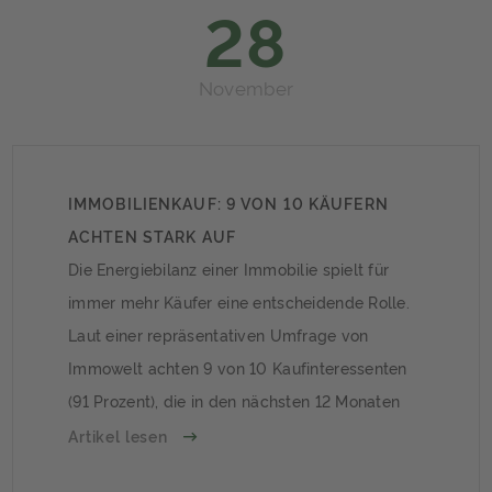
28
November
IMMOBILIENKAUF: 9 VON 10 KÄUFERN
ACHTEN STARK AUF
ENERGIEEFFIZIENZKLASSE
Die Energiebilanz einer Immobilie spielt für
immer mehr Käufer eine entscheidende Rolle.
Laut einer repräsentativen Umfrage von
Immowelt achten 9 von 10 Kaufinteressenten
(91 Prozent), die in den nächsten 12 Monaten
eine Immobilie erwerben möchten, gezielt auf
Artikel lesen
die Energieeffizienz eines Objekts. In 35