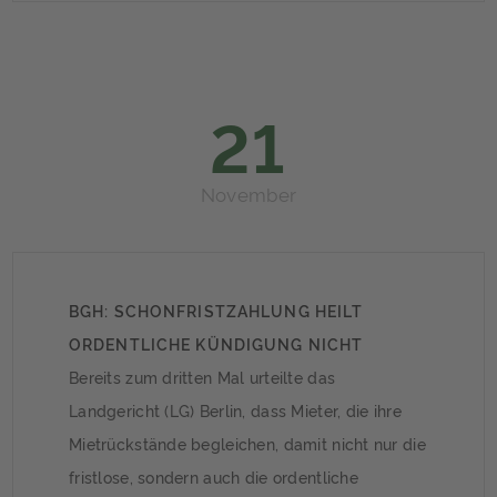
Prozent der geplanten Immobilienkäufe ist eine
schlechte Energiebilanz sogar ein K.-o.-
Kriterium: Interessenten […]
21
November
BGH: SCHONFRISTZAHLUNG HEILT
ORDENTLICHE KÜNDIGUNG NICHT
Bereits zum dritten Mal urteilte das
Landgericht (LG) Berlin, dass Mieter, die ihre
Mietrückstände begleichen, damit nicht nur die
fristlose, sondern auch die ordentliche