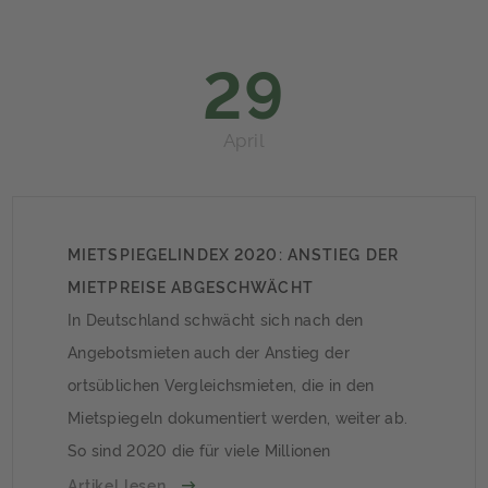
ihnen Recht. Der Fall: Widerruf nicht in
Papierform ausgehändigt […]
29
April
MIETSPIEGELINDEX 2020: ANSTIEG DER
MIETPREISE ABGESCHWÄCHT
In Deutschland schwächt sich nach den
Angebotsmieten auch der Anstieg der
ortsüblichen Vergleichsmieten, die in den
Mietspiegeln dokumentiert werden, weiter ab.
So sind 2020 die für viele Millionen
Bestandsmietverhältnisse so wichtigen
Artikel lesen