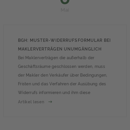
Mai
BGH: MUSTER-WIDERRUFSFORMULAR BEI
MAKLERVERTRÄGEN UNUMGÄNGLICH
Bei Maklerverträgen die außerhalb der
Geschäftsräume geschlossen werden, muss
der Makler den Verkäufer über Bedingungen,
Fristen und das Verfahren der Ausübung des
Widerrufs informieren und ihm diese
Informationen in schriftlicher Form
Artikel lesen
aushändigen. Im vorliegenden Fall
verweigerten die Verkäufer die Zahlung der
Maklerprovision – der Bundesgerichtshof gab