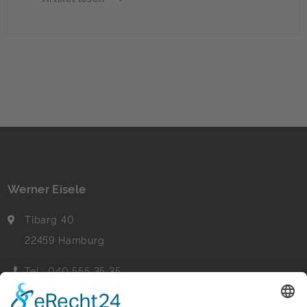
Vergleichsmieten um 1,7 % gestiegen – 0,1
Prozentpunkte weniger als im
Vorjahreszeitraum. Dies geht aus dem
Mietspiegelindex der F+B Forschung und
Beratung für Wohnen, […]
Werner Eisele
Tibarg 40
22459 Hamburg
Tel.: 040 555 35 35
Fax: 040 555 22 44