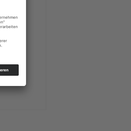
rechtlich
tragung von
rch Geimpfte
persönliche
ten lassen,
e klare
s im Aktien-