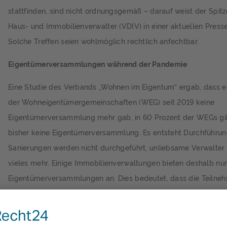
stattfinden, sind nicht ordnungsgemäß – darauf weist der Spit
Haus- und Immobilienverwalter (VDIV) in einer aktuellen Press
Solche Treffen seien wohlmöglich rechtlich anfechtbar.
Eigentümerversammlungen während der Pandemie
Eine Studie des Verbands „Wohnen im Eigentum“ ergab, dass es
der Wohneigentümergemeinschaften (WEG) seit 2019 keine
Eigentümerversammlung mehr gab, in 60 Prozent der WEGs gib
bisher keine Eigentümerversammlung. Es entsteht Durchführun
Sanierungen werden nicht durchgeführt, unliebsame Verwalter
vieles mehr. Einige Immobilienverwaltungen bieten deshalb nu
Eigentümerversammlungen an. Dies bedeutet, dass die Teiln
entweder geimpft oder genesen sein müssen.
Empfehlung des VDIV Deutschland