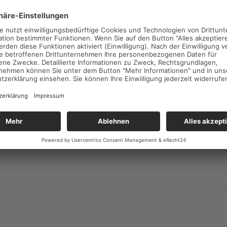
Der VDIV mahnt, dass Beschlüsse aus solchen Versammlungen 
anfechtbar sein könnten. Denn: trotz der gebräuchlichen Über
Vollmachten ist die grundsätzliche Vertretung Ungeimpfter du
nicht möglich, da die Mitgliedschaftsrechte sogenannte höchst
Rechte sind. Das heißt Wohnungseigentümer dürfen sich vertre
müssen es aber nicht. Der VDIV rät daher weiterhin dazu, keine
Versammlungen abzuhalten. Der Verband fordert außerdem ein
Gesetzgebung für Hybrid- und Online-Versammlungen, so wie e
und Vereinsrecht bereits geschehen ist.