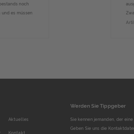
bestands noch
aus
n und es müssen
Zwa
rch die Politik
neu
Art
-Preis wird
bek
rgetische
Rech
ziell, als auch
Eig
-Ziele sinnvoll.
bew
 ist
sei
ber, […]
Kla
Eig
Werden Sie Tippgeber
Aktuelles
Sie kennen jemanden, der eine
Geben Sie uns die Kontaktdate
r
Kontakt