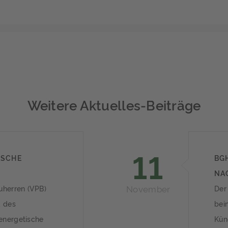
Weitere Aktuelles-Beiträge
11
ISCHE
BG
NA
November
uherren (VPB)
Der
d des
bein
energetische
Kün