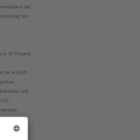
zenverband der
emeldung hin.
 in 42 Prozent
t es in 2021
gsstau:
 behalten und
n 2G-
ehmenden