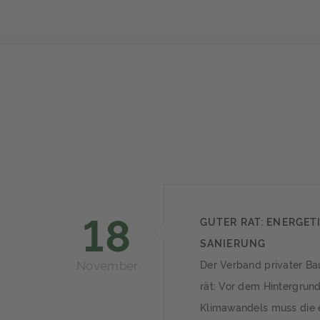
18
GUTER RAT: ENERGET
SANIERUNG
November
Der Verband privater Ba
rät: Vor dem Hintergrun
Klimawandels muss die 