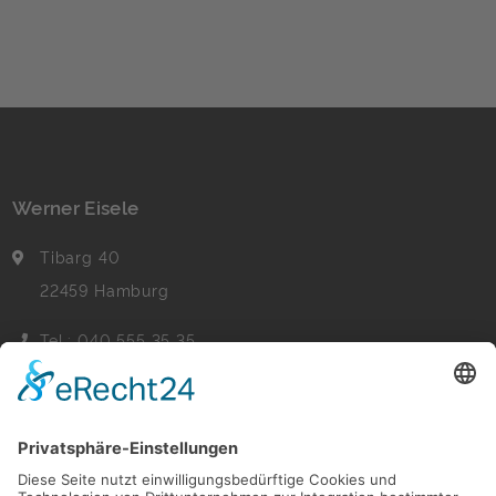
Werner Eisele
Tibarg 40
22459 Hamburg
Tel.: 040 555 35 35
Fax: 040 555 22 44
Nachricht senden
Navigation