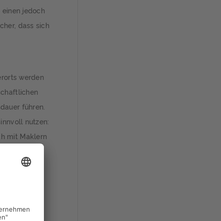
e einen jedoch
cher, dass sich
erorts werden
chaftlichen
dauer führen.
innvoll nutzen:
ch mit Maklern
reparaturen
 seiner
 positive