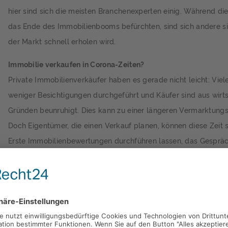
hier sind sich die meisten Branchenexperten einig. Während di
das Ende des Immobilienbooms befürchten, sind sich andere si
der Markt schnell erholen wird.
Immobilie verkaufen in Corona-Zeiten?
Private Immobilienverkäufer haben es gerade nicht leicht: Viel
weniger Besichtigungen durchgeführt und Käufer sind aus wirts
Gründen beunruhigt. Dies kann zu einer längeren Vermarktungs
Doch Eigentümer, die einen Verkauf planen, können diese Zeit s
Erste Immobilienbewertungen durchführen lassen, das Gesprä
suchen, Exposés erstellen lassen und auch kleinere Schönheits
durchführen.
Ist ein Immobilienkauf jetzt sinnvoll?
Ob ein Immobilienkauf jetzt sinnvoll ist, muss jeder Käufer nach
individuellen wirtschaftlichen Situation entscheiden. Eine leicht