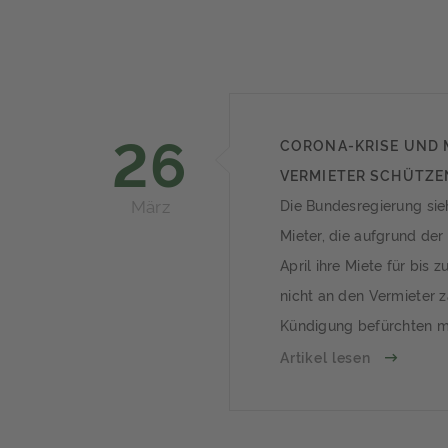
26
CORONA-KRISE UND 
VERMIETER SCHÜTZE
März
Die Bundesregierung sieh
Mieter, die aufgrund der
April ihre Miete für bis 
nicht an den Vermieter z
Kündigung befürchten m
Maßnahme soll auf bis z
Artikel lesen
ausgeweitet werden könn
Jahren sollen sie Zeit ha
ausstehenden Mieten zu