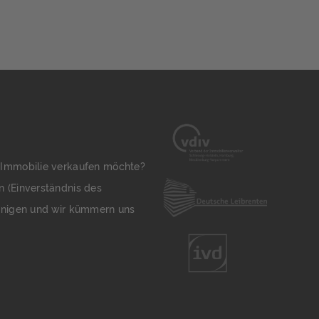
vaten Mietern kann es derzeit zu
anziellen Engpässen kommen.
lende Aufträge,
riebsschließungen, Kurzarbeit […]
 Immobilie verkaufen möchte?
n (Einverständnis des
jenigen und wir kümmern uns