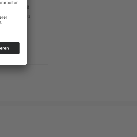
iben und somit
in Anstieg wird
en und
Wider beraten