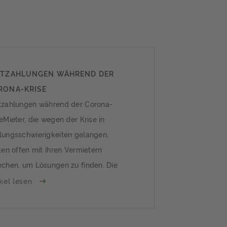
ETZAHLUNGEN WÄHREND DER
RONA-KRISE
tzahlungen während der Corona-
eMieter, die wegen der Krise in
lungsschwierigkeiten gelangen,
ten offen mit ihren Vermietern
echen, um Lösungen zu finden. Die
elle Situation ist für alle Beteiligten
ikel lesen
 die rechtlichen Folgen sind unklar.
anzielle Engpässe möglichSowohl bei
erbetreibenden als auch bei