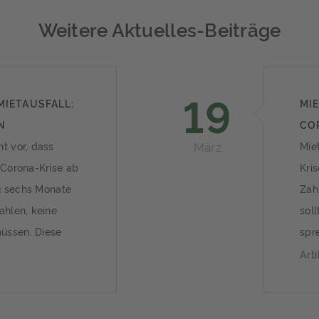
Weitere Aktuelles-Beiträge
19
MIETAUSFALL:
MI
N
CO
März
t vor, dass
Mie
 Corona-Krise ab
Kris
zu sechs Monate
Zah
ahlen, keine
soll
üssen. Diese
spr
u zwölf Monate
aktu
Art
en. Bis zu zwei
neu;
ben, die
Fin
 begleichen.
Gew